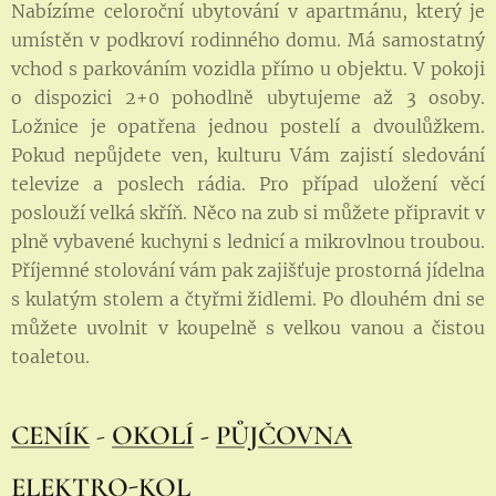
Nabízíme celoroční ubytování v apartmánu, který je
umístěn v podkroví rodinného domu. Má samostatný
vchod s parkováním vozidla přímo u objektu. V pokoji
o dispozici 2+0 pohodlně ubytujeme až 3 osoby.
Ložnice je opatřena jednou postelí a dvoulůžkem.
Pokud nepůjdete ven, kulturu Vám zajistí sledování
televize a poslech rádia. Pro případ uložení věcí
poslouží velká skříň. Něco na zub si můžete připravit v
plně vybavené kuchyni s lednicí a mikrovlnou troubou.
Příjemné stolování vám pak zajišťuje prostorná jídelna
s kulatým stolem a čtyřmi židlemi. Po dlouhém dni se
můžete uvolnit v koupelně s velkou vanou a čistou
toaletou.
CENÍK
-
OKOLÍ
-
PŮJČOVNA
ELEKTRO-KOL