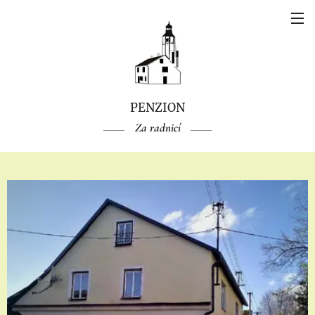
PENZION
Za
radnicí